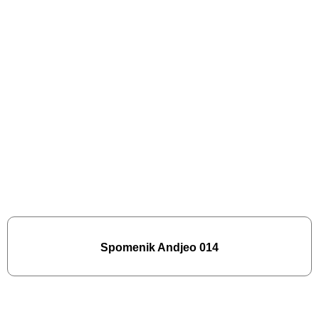
Spomenik Andjeo 014