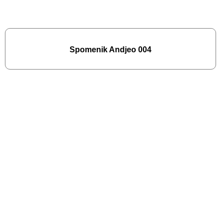
Spomenik Andjeo 004