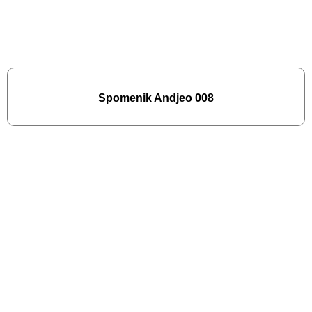
Spomenik Andjeo 008