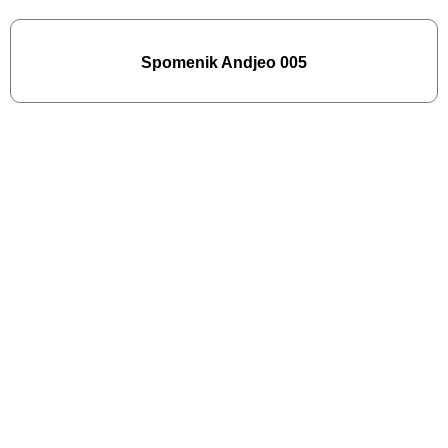
Spomenik Andjeo 005