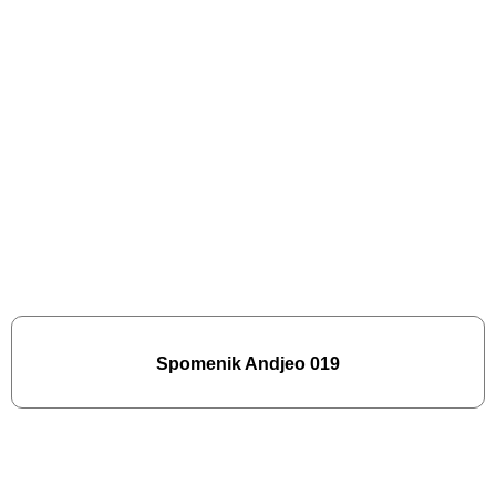
Spomenik Andjeo 019