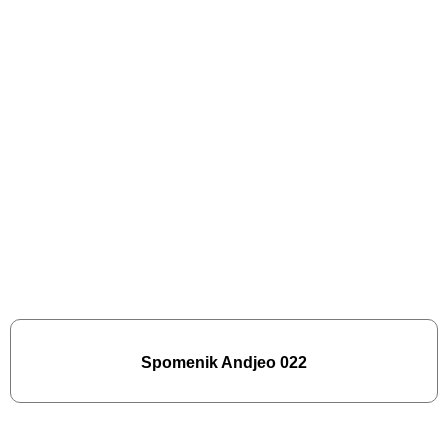
Spomenik Andjeo 022