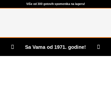
Više od 300 gotovih spomenika na lageru!
Sa Vama od 1971. godine!
LAGER GOTOVIH SPOMENIKA
SPOMENICI ANĐELI
SPOMENICI KAPITELI
SPOMENICI U OBLIKU KRSTA
SPOMENICI U OBLIKU SRCA
NAŠI RADOVI
LAGER GOTOVIH 
SPOMENICI ANĐELI
SPOMENICI KAPIT
SPOMENICI U OBLIKU KRSTA
SPOMENICI U OBLIKU SRCA
NAŠI RADOV