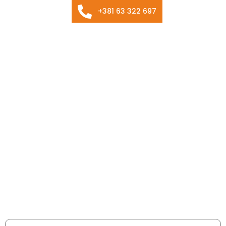
+381 63 322 697