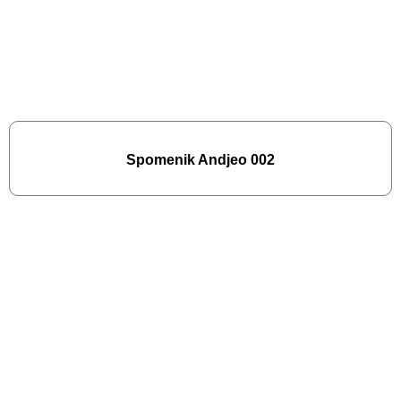
Spomenik Andjeo 002